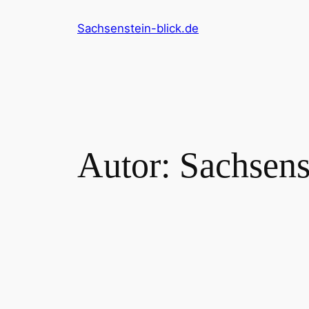
Zum
Sachsenstein-blick.de
Inhalt
springen
Autor:
Sachsens